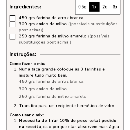
Ingredientes:
0,5x
1x
2x
3x
450
grs
farinha de arroz branca
300
grs
amido de milho
((possíveis substituições
post acima))
250
grs
farinha de milho amarelo
((possíveis
substituições post acima))
Instruções:
Como fazer o mix:
Numa taça grande coloque as 3 farinhas e
misture tudo muito bem.
450 grs farinha de arroz branca,
300 grs amido de milho,
250 grs farinha de milho amarelo
Transfira para um recipiente hermético de vidro.
Como usar o mix:
Necessita de tirar 10% do peso total pedido
na receita
, isso porque elas absorvem mais água