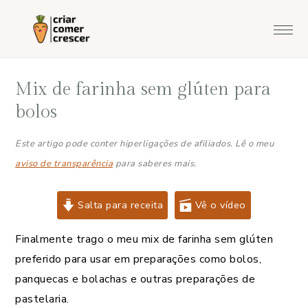
Saltar
Skip
Saltar
Saltar
para
to
para
para
o
main
a
o
menu
content
barra
rodapé
Mix de farinha sem glúten para
principal
lateral
principal
bolos
Este artigo pode conter hiperligações de afiliados. Lê o meu
aviso de transparência
para saberes mais.
Salta para receita
Vê o vídeo
Finalmente trago o meu mix de farinha sem glúten
preferido para usar em preparações como bolos,
panquecas e bolachas e outras preparações de
pastelaria.