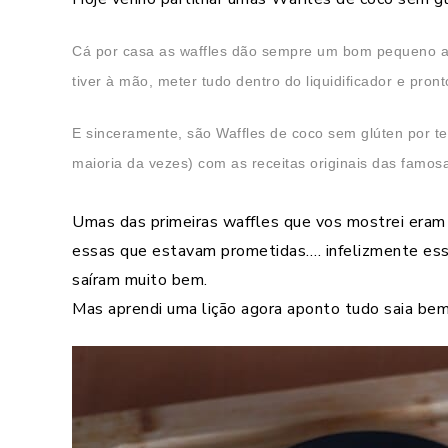
Cá por casa as waffles dão sempre um bom pequeno al
tiver à mão, meter tudo dentro do liquidificador e pro
E sinceramente, são Waffles de coco sem glúten por t
maioria da vezes) com as receitas originais das famos
Umas das primeiras waffles que vos mostrei eram
essas que estavam prometidas…. infelizmente essa
saíram muito bem.
Mas aprendi uma lição agora aponto tudo saia bem