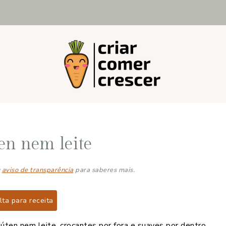
en nem leite
u
aviso de transparência
para saberes mais.
ta para receita
ten nem leite, crocantes por fora e suaves por dentro.