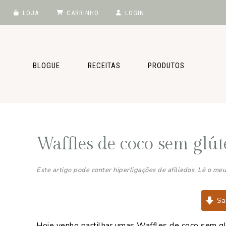
LOJA
CARRINHO
LOGIN
Saltar
Skip
Saltar
Saltar
para
to
para
para
o
main
a
o
BLOGUE
RECEITAS
PRODUTOS
menu
content
barra
rodapé
principal
lateral
principal
Waffles de coco sem glút
Este artigo pode conter hiperligações de afiliados. Lê o me
Sal
Hoje venho partilhar umas Waffles de coco sem glú