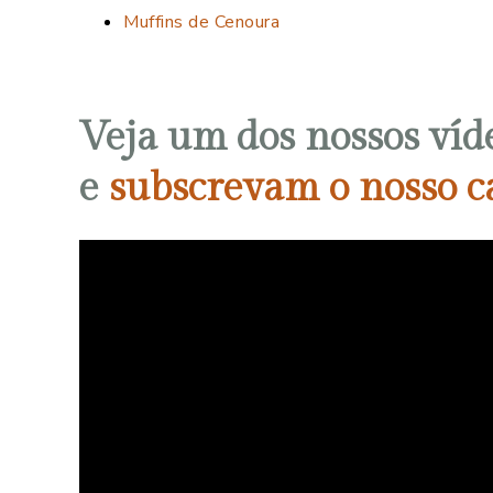
Muffins de Cenoura
Veja um dos nossos víd
e
subscrevam o nosso c