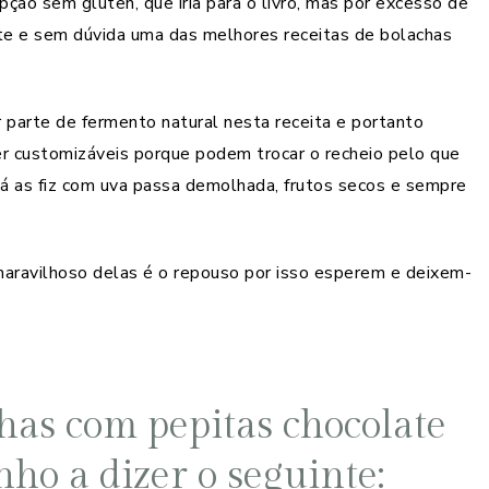
ção sem glúten, que iria para o livro, mas por excesso de
 site e sem dúvida uma das melhores receitas de bolachas
 parte de fermento natural nesta receita e portanto
er customizáveis porque podem trocar o recheio pelo que
já as fiz com uva passa demolhada, frutos secos e sempre
aravilhoso delas é o repouso por isso esperem e deixem-
chas com pepitas chocolate
ho a dizer o seguinte: