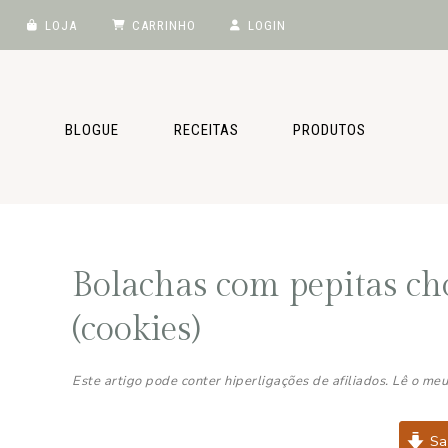
LOJA
CARRINHO
LOGIN
Saltar
Skip
Saltar
Saltar
para
to
para
para
o
main
a
o
BLOGUE
RECEITAS
PRODUTOS
menu
content
barra
rodapé
principal
lateral
principal
Bolachas com pepitas ch
(cookies)
Este artigo pode conter hiperligações de afiliados. Lê o me
Sal