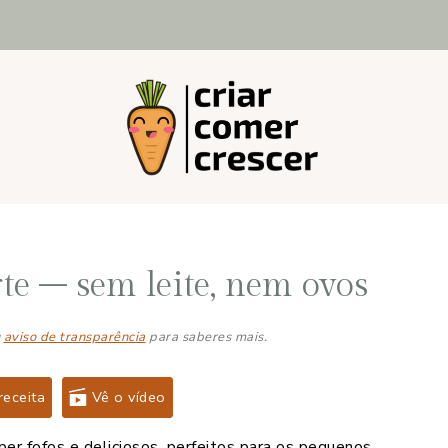
te – sem leite, nem ovos
u
aviso de transparência
para saberes mais.
receita
Vê o vídeo
per fofos e deliciosos, perfeitos para os pequenos