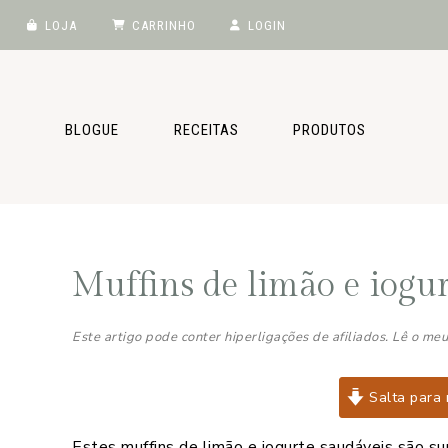
LOJA
CARRINHO
LOGIN
Saltar
Skip
Saltar
Saltar
para
to
para
para
o
main
a
o
BLOGUE
RECEITAS
PRODUTOS
menu
content
barra
rodapé
principal
lateral
principal
Muffins de limão e iogur
Este artigo pode conter hiperligações de afiliados. Lê o me
Salta para 
Estes muffins de limão e iogurte saudáveis são su