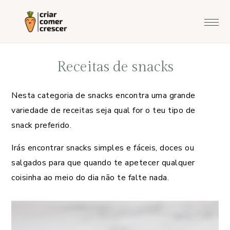
Saltar
Skip
Saltar
para
to
para
o
main
o
menu
content
rodapé
Receitas de snacks
principal
Nesta categoria de snacks encontra uma grande
variedade de receitas seja qual for o teu tipo de
snack preferido.
Irás encontrar snacks simples e fáceis, doces ou
salgados para que quando te apetecer qualquer
coisinha ao meio do dia não te falte nada.