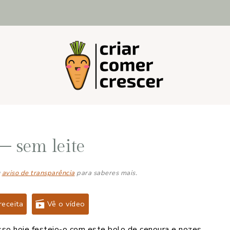
– sem leite
u
aviso de transparência
para saberes mais.
receita
Vê o vídeo
sso hoje festejo-o com este bolo de cenoura e nozes.