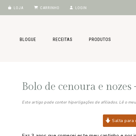
LOJA
CARRINHO
LOGIN
Saltar
Skip
Saltar
Saltar
para
to
para
para
o
main
a
o
BLOGUE
RECEITAS
PRODUTOS
menu
content
barra
rodapé
principal
lateral
principal
Bolo de cenoura e nozes 
Este artigo pode conter hiperligações de afiliados. Lê o me
Salta para 
Faz 3 anos que comecei este meu cantinho e por i