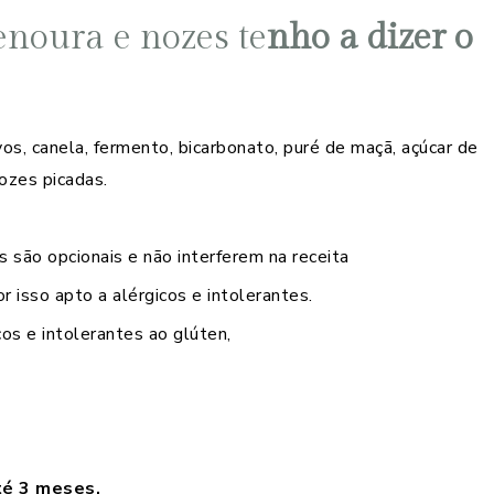
enoura e nozes te
nho a dizer o
ovos, canela, fermento, bicarbonato, puré de maçã, açúcar de
ozes picadas.
 são opcionais e não interferem na receita
r isso apto a alérgicos e intolerantes.
cos e intolerantes ao glúten,
té 3 meses.