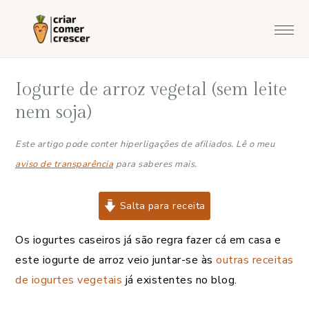
Saltar
Skip
Saltar
Saltar
para
to
para
para
o
main
a
o
menu
content
barra
rodapé
Iogurte de arroz vegetal (sem leite
principal
lateral
principal
nem soja)
Este artigo pode conter hiperligações de afiliados. Lê o meu
aviso de transparência
para saberes mais.
Salta para receita
Os iogurtes caseiros já são regra fazer cá em casa e
este iogurte de arroz veio juntar-se às
outras receitas
de iogurtes vegetais
já existentes no blog.