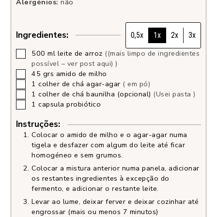
Alergénios:
não
Ingredientes:
0,5x
1x
2x
3x
500
ml
leite de arroz
((mais limpo de ingredientes
possível – ver post aqui) )
45
grs
amido de milho
1
colher de chá
agar-agar
( em pó)
1
colher de chá
baunilha (opcional)
(Usei pasta )
1
capsula
probiótico
Instruções:
Colocar o amido de milho e o agar-agar numa
tigela e desfazer com algum do leite até ficar
homogéneo e sem grumos.
Colocar a mistura anterior numa panela, adicionar
os restantes ingredientes à excepção do
fermento, e adicionar o restante leite.
Levar ao lume, deixar ferver e deixar cozinhar até
engrossar (mais ou menos 7 minutos)