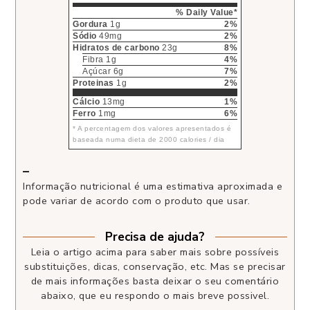
% Daily Value*
Gordura
1g
2%
Sódio
49mg
2%
Hidratos de carbono
23g
8%
Fibra 1g
4%
Açúcar 6g
7%
Proteinas
1g
2%
Cálcio
13mg
1%
Ferro
1mg
6%
* A percentagem dos valores apresentados é
baseada numa dieta de 2000 calories / dia
–
Informação nutricional é uma estimativa aproximada e
pode variar de acordo com o produto que usar.
Precisa de ajuda?
Leia o artigo acima para saber mais sobre possíveis
substituições, dicas, conservação, etc. Mas se precisar
de mais informações basta deixar o seu comentário
abaixo, que eu respondo o mais breve possivel.