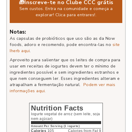
🎁Inscreve-te no Clube CCC grátis
Sem custos. Entra na comunidade e começa a
explorar!
Clica para entrares!
.
Notas:
As capsulas de probióticos que uso são as da Now
foods, adoro e recomendo, pode encontra-las no
site
Iherb aqui
.
Aproveito para salientar que os leites de compra para
usar em receitas de iogurtes devem ter o mínimo de
ingredientes possível e sem ingredientes estranhos e
que nem conseguem ler. Esses ingredientes alteram e
atrapalham a fermentação natural.
Podem ver mais
informações aqui.
Nutrition Facts
Iogurte vegetal de arroz (sem leite, soja
nem açúcar)
Amount Per Serving (1 iogurte)
Calories
105
Calories from Fat 9