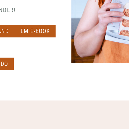
NDER!
AND
EM E-BOOK
ADO