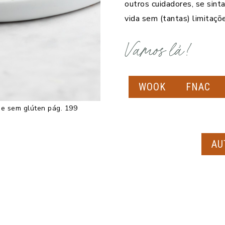
outros cuidadores, se sint
vida sem (tantas) limitaçõ
Vamos lá!
WOOK
FNAC
e sem glúten pág. 199
AU