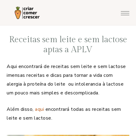
Saltar
Skip
Saltar
Saltar
para
to
para
para
o
main
a
o
menu
content
barra
rodapé
Receitas sem leite e sem lactose
principal
lateral
aptas a APLV
principal
Aqui encontrará de receitas sem leite e sem lactose
imensas receitas e dicas para tornar a vida com
alergia à proteína do leite ou intolerancia à lactose
um pouco mais simples e descomplicada.
Além disso,
aqui
encontrará todas as receitas sem
leite e sem lactose.