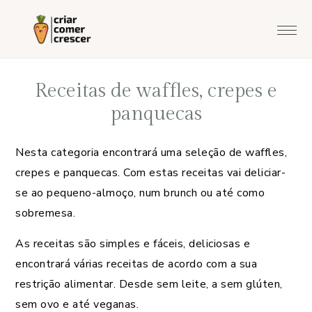
Saltar
Skip
Saltar
para
to
para
o
main
o
menu
content
rodapé
Receitas de waffles, crepes e
principal
panquecas
Nesta categoria encontrará uma seleção de waffles,
crepes e panquecas. Com estas receitas vai deliciar-
se ao pequeno-almoço, num brunch ou até como
sobremesa.
As receitas são simples e fáceis, deliciosas e
encontrará várias receitas de acordo com a sua
restrição alimentar. Desde sem leite, a sem glúten,
sem ovo e até veganas.