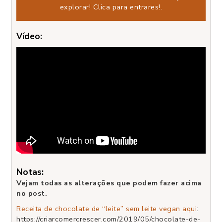
explorar!
Clica para entrares!
.
Vídeo:
Notas:
Vejam todas as alterações que podem fazer acima
no post.
Receita de chocolate de “leite” sem leite vegan aqui
:
https://criarcomercrescer.com/2019/05/chocolate-de-