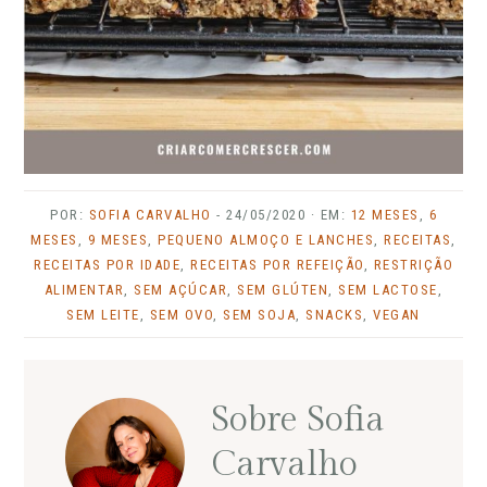
POR:
SOFIA CARVALHO
-
24/05/2020
· EM:
12 MESES
,
6
MESES
,
9 MESES
,
PEQUENO ALMOÇO E LANCHES
,
RECEITAS
,
RECEITAS POR IDADE
,
RECEITAS POR REFEIÇÃO
,
RESTRIÇÃO
ALIMENTAR
,
SEM AÇÚCAR
,
SEM GLÚTEN
,
SEM LACTOSE
,
SEM LEITE
,
SEM OVO
,
SEM SOJA
,
SNACKS
,
VEGAN
Sobre
Sofia
Carvalho