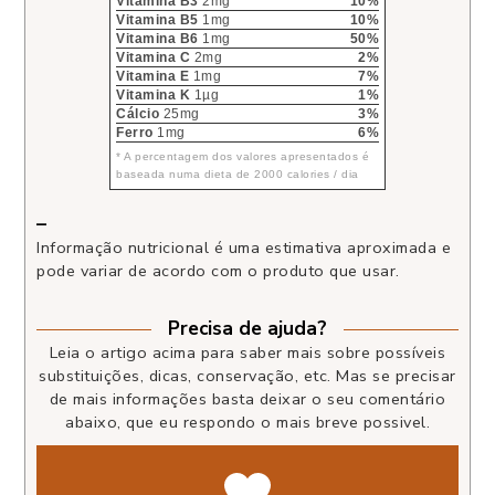
Vitamina B3
2mg
10%
Vitamina B5
1mg
10%
Vitamina B6
1mg
50%
Vitamina C
2mg
2%
Vitamina E
1mg
7%
Vitamina K
1µg
1%
Cálcio
25mg
3%
Ferro
1mg
6%
* A percentagem dos valores apresentados é
baseada numa dieta de 2000 calories / dia
–
Informação nutricional é uma estimativa aproximada e
pode variar de acordo com o produto que usar.
Precisa de ajuda?
Leia o artigo acima para saber mais sobre possíveis
substituições, dicas, conservação, etc. Mas se precisar
de mais informações basta deixar o seu comentário
abaixo, que eu respondo o mais breve possivel.