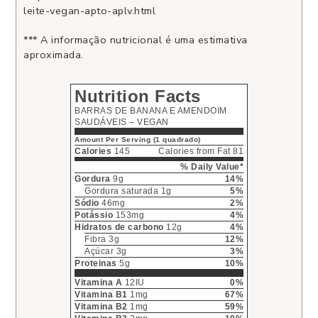
leite-vegan-apto-aplv.html
*** A informação nutricional é uma estimativa
aproximada.
Nutrition Facts
BARRAS DE BANANA E AMENDOIM
SAUDÁVEIS – VEGAN
Amount Per Serving (1 quadrado)
Calories
145
Calories from Fat 81
% Daily Value*
Gordura
9g
14%
Gordura saturada 1g
5%
Sódio
46mg
2%
Potássio
153mg
4%
Hidratos de carbono
12g
4%
Fibra 3g
12%
Açúcar 3g
3%
Proteinas
5g
10%
Vitamina A
12IU
0%
Vitamina B1
1mg
67%
Vitamina B2
1mg
59%