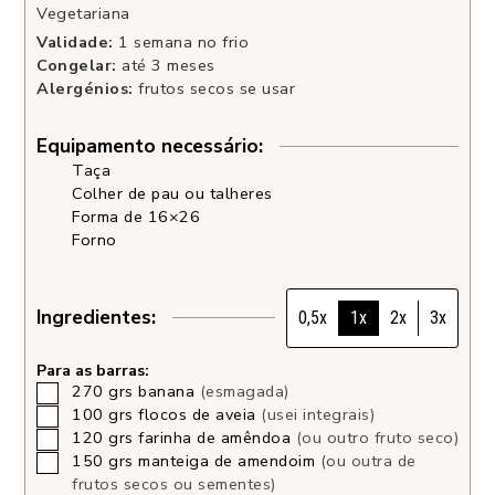
Vegetariana
Validade:
1 semana no frio
Congelar:
até 3 meses
Alergénios:
frutos secos se usar
Equipamento necessário:
Taça
Colher de pau ou talheres
Forma de 16×26
Forno
Ingredientes:
0,5x
1x
2x
3x
Para as barras:
270
grs
banana
(esmagada)
100
grs
flocos de aveia
(usei integrais)
120
grs
farinha de amêndoa
(ou outro fruto seco)
150
grs
manteiga de amendoim
(ou outra de
frutos secos ou sementes)