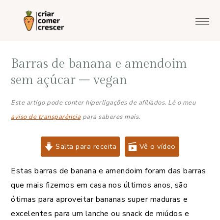
Saltar
Skip
Saltar
Saltar
para
to
para
para
o
main
a
o
menu
content
barra
rodapé
Barras de banana e amendoim
principal
lateral
principal
sem açúcar – vegan
Este artigo pode conter hiperligações de afiliados. Lê o meu
aviso de transparência
para saberes mais.
Salta para receita
Vê o vídeo
Estas barras de banana e amendoim foram das barras
que mais fizemos em casa nos últimos anos, são
ótimas para aproveitar bananas super maduras e
excelentes para um lanche ou snack de miúdos e