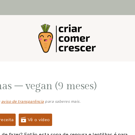
has – vegan (9 meses)
u
aviso de transparência
para saberes mais.
receita
Vê o vídeo
de fazer? Então esta sopa de cenoura e lentilhas é para