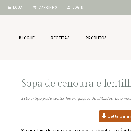
LOJA
CARRINHO
LOGIN
Saltar
Skip
Saltar
Saltar
para
to
para
para
o
main
a
o
BLOGUE
RECEITAS
PRODUTOS
menu
content
barra
rodapé
principal
lateral
principal
Sopa de cenoura e lentil
Este artigo pode conter hiperligações de afiliados. Lê o me
Salta para 
Se gostam de uma sopa cremosa, simples e rápida 