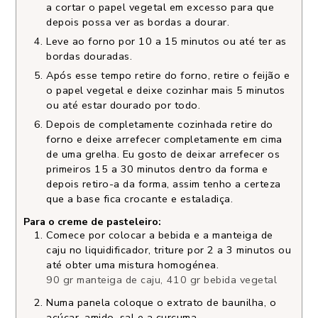
a cortar o papel vegetal em excesso para que
depois possa ver as bordas a dourar.
Leve ao forno por 10 a 15 minutos ou até ter as
bordas douradas.
Após esse tempo retire do forno, retire o feijão e
o papel vegetal e deixe cozinhar mais 5 minutos
ou até estar dourado por todo.
Depois de completamente cozinhada retire do
forno e deixe arrefecer completamente em cima
de uma grelha. Eu gosto de deixar arrefecer os
primeiros 15 a 30 minutos dentro da forma e
depois retiro-a da forma, assim tenho a certeza
que a base fica crocante e estaladiça.
Para o creme de pasteleiro:
Comece por colocar a bebida e a manteiga de
caju no liquidificador, triture por 2 a 3 minutos ou
até obter uma mistura homogénea.
90 gr manteiga de caju,
410 gr bebida vegetal
Numa panela coloque o extrato de baunilha, o
açúcar, amido, sal e a curcuma .