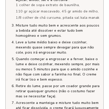
1 colher de sopa extrato de baunilha,
110 gr açúcar mascavado,
45 gr amido de milho,
1/8 colher de chá curcuma,
pitada sal kala manak
Misture tudo muito bem e acrescente aos poucos
a bebida até dissolver e estar tudo bem
homogéneo e sem grumos.
Leve a lume médio baixo e deixe cozinhar,
mexendo quase sempre devagar para que não
cole, pois irá engrossar muito.
Quando começar a engrossar e a ferver, baixe o
lume e deixe cozinhar, mexendo sempre, por mais
ou menos 5 minutos para que o amido cozinhe e
não fique com sabor a farinha no final. O creme
irá ficar liso e bem espesso.
Retire do lume, passe por um coador grande para
retirar quaisquer grumos (não o costumo fazer
mas se necessitar faça).
Acrescente a manteiga e misture tudo muito bem
até ficar dissolvida, o creme ficará luxuosamente