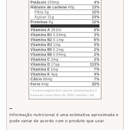
Potássio
150mg
4%
Hidratos de carbono
40g
13%
Fibra 3g
12%
Açúcar 21g
23%
Proteinas
6g
12%
Vitamina A
281IU
6%
Vitamina B1
0.04mg
3%
Vitamina B2
0.1mg
6%
Vitamina B3
1mg
5%
Vitamina B5
0.2mg
2%
Vitamina B6
0.04mg
2%
Vitamina C
2mg
2%
Vitamina D
17µg
113%
Vitamina E
1mg
7%
Vitamina K
4µg
4%
Cálcio
66mg
7%
Ferro
4mg
22%
* A percentagem dos valores apresentados é
baseada numa dieta de 2000 calories / dia
–
Informação nutricional é uma estimativa aproximada e
pode variar de acordo com o produto que usar.