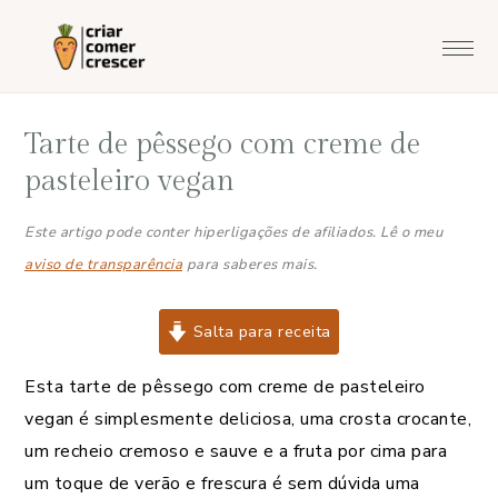
Saltar
Skip
Saltar
Saltar
para
to
para
para
o
main
a
o
menu
content
barra
rodapé
Tarte de pêssego com creme de
principal
lateral
principal
pasteleiro vegan
Este artigo pode conter hiperligações de afiliados. Lê o meu
aviso de transparência
para saberes mais.
Salta para receita
Esta tarte de pêssego com creme de pasteleiro
vegan é simplesmente deliciosa, uma crosta crocante,
um recheio cremoso e sauve e a fruta por cima para
um toque de verão e frescura é sem dúvida uma