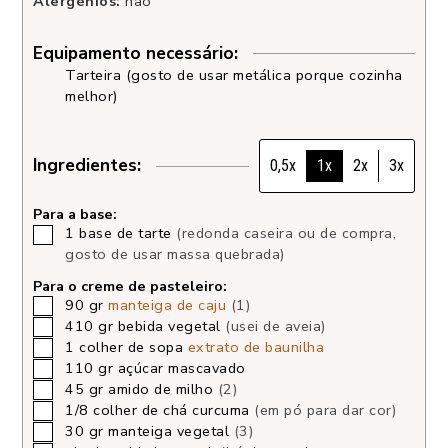
Alergénios:
não
Equipamento necessário:
Tarteira (gosto de usar metálica porque cozinha
melhor)
Ingredientes:
0,5x
1x
2x
3x
Para a base:
1
base de tarte
(redonda caseira ou de compra,
gosto de usar massa quebrada)
Para o creme de pasteleiro:
90
gr
manteiga de caju
(1)
410
gr
bebida vegetal
(usei de aveia)
1
colher de sopa
extrato de baunilha
110
gr
açúcar mascavado
45
gr
amido de milho
(2)
1/8
colher de chá
curcuma
(em pó para dar cor)
30
gr
manteiga vegetal
(3)