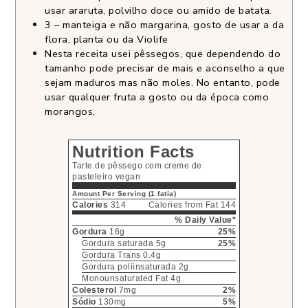
usar araruta, polvilho doce ou amido de batata.
3 – manteiga e não margarina, gosto de usar a da
flora, planta ou da Violife
Nesta receita usei pêssegos, que
dependendo do
tamanho pode precisar de mais e aconselho a que
sejam maduros mas não moles. No entanto, pode
usar qualquer fruta a gosto ou da época como
morangos,
Nutrition Facts
Tarte de pêssego com creme de
pasteleiro vegan
Amount Per Serving (1 fatia)
Calories
314
Calories from Fat 144
% Daily Value*
Gordura
16g
25%
Gordura saturada 5g
25%
Gordura Trans 0.4g
Gordura poliinsaturada 2g
Monounsaturated Fat 4g
Colesterol
7mg
2%
Sódio
130mg
5%