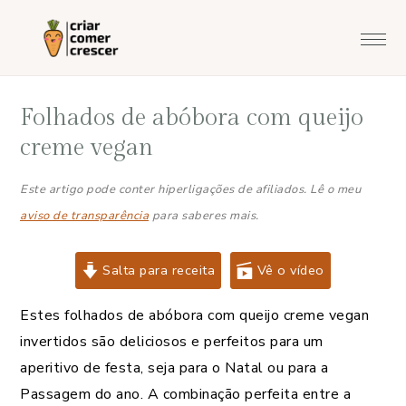
Saltar
Skip
Saltar
Saltar
para
to
para
para
o
main
a
o
menu
content
barra
rodapé
Folhados de abóbora com queijo
principal
lateral
principal
creme vegan
Este artigo pode conter hiperligações de afiliados. Lê o meu
aviso de transparência
para saberes mais.
Salta para receita
Vê o vídeo
Estes folhados de abóbora com queijo creme vegan
invertidos são deliciosos e perfeitos para um
aperitivo de festa, seja para o Natal ou para a
Passagem do ano. A combinação perfeita entre a