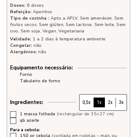
Doses:
8
doses
Refeição:
Aperitivo
Tipo de cozinha :
Apto a APLV, Sem amendoim, Sem
frutos secos, Sem glúten, Sem lactose, Sem leite, Sem
ovo, Sem soja, Vegan, Vegetariana
Validade:
1 a 2 dias à temperatura ambiente
Congelar:
não
Alergénios:
não
Equipamento necessário:
Forno
Tabuleiro de forno
Ingredientes:
0,5x
1x
2x
3x
1
massa folhada
(rectangular de 35×27 cm)
qb
azeite
Para a cebola:
150
gr
cebola
(cordada em rodelas – mais ou