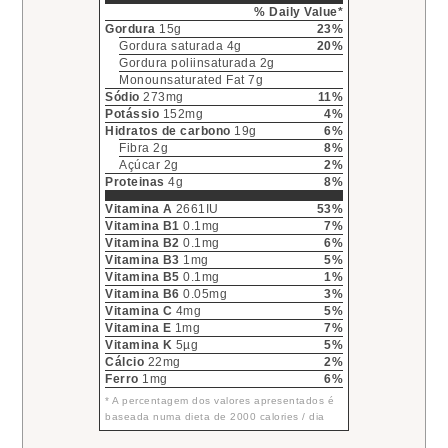
% Daily Value*
Gordura
15g
23%
Gordura saturada 4g
20%
Gordura poliinsaturada 2g
Monounsaturated Fat 7g
Sódio
273mg
11%
Potássio
152mg
4%
Hidratos de carbono
19g
6%
Fibra 2g
8%
Açúcar 2g
2%
Proteinas
4g
8%
Vitamina A
2661IU
53%
Vitamina B1
0.1mg
7%
Vitamina B2
0.1mg
6%
Vitamina B3
1mg
5%
Vitamina B5
0.1mg
1%
Vitamina B6
0.05mg
3%
Vitamina C
4mg
5%
Vitamina E
1mg
7%
Vitamina K
5µg
5%
Cálcio
22mg
2%
Ferro
1mg
6%
* A percentagem dos valores apresentados é
baseada numa dieta de 2000 calories / dia