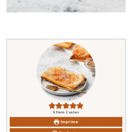
5
from
2
votes
Imprime