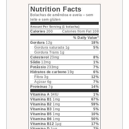
Nutrition Facts
Bolachas de amêndoa e aveia – sem
leite e sem glúten
Amount Per Serving (1 bolacha)
Calories
200
Calories from Fat 108
% Daily Value*
Gordura
12g
18%
Gordura saturada 1g
5%
Gordura Trans 1g
Colesterol
23mg
8%
Sódio
12mg
1%
Potássio
233mg
7%
Hidratos de carbono
19g
6%
Fibra 3g
12%
Açúcar 6g
7%
Proteinas
7g
14%
Vitamina A
34IU
1%
Vitamina B1
1mg
67%
Vitamina B2
1mg
59%
Vitamina B3
1mg
5%
Vitamina B5
1mg
10%
Vitamina B6
1mg
50%
Vitamina B12
1µg
17%
Vitamina D
1µg
7%