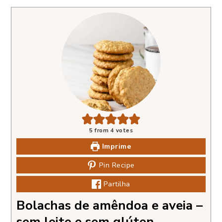
5
from
4
votes
Imprime
Pin Recipe
Partilha
Bolachas de amêndoa e aveia –
sem leite e sem glúten