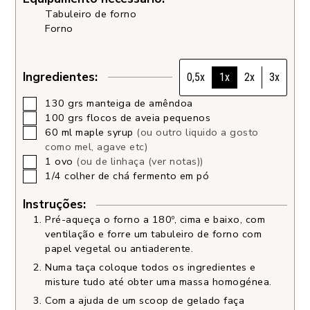
Tabuleiro de forno
Forno
Ingredientes:
0,5x
1x
2x
3x
130
grs
manteiga de amêndoa
100
grs
flocos de aveia pequenos
60
ml
maple syrup
(ou outro liquido a gosto
como mel, agave etc)
1
ovo
(ou de linhaça (ver notas))
1/4
colher de chá
fermento em pó
Instruções:
Pré-aqueça o forno a 180º, cima e baixo, com
ventilação e forre um tabuleiro de forno com
papel vegetal ou antiaderente.
Numa taça coloque todos os ingredientes e
misture tudo até obter uma massa homogénea.
Com a ajuda de um scoop de gelado faça