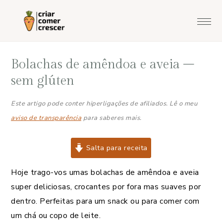
Saltar
Skip
Saltar
Saltar
para
to
para
para
o
main
a
o
menu
content
barra
rodapé
Bolachas de amêndoa e aveia –
principal
lateral
principal
sem glúten
Este artigo pode conter hiperligações de afiliados. Lê o meu
aviso de transparência
para saberes mais.
Salta para receita
Hoje trago-vos umas bolachas de amêndoa e aveia
super deliciosas, crocantes por fora mas suaves por
dentro. Perfeitas para um snack ou para comer com
um chá ou copo de leite.