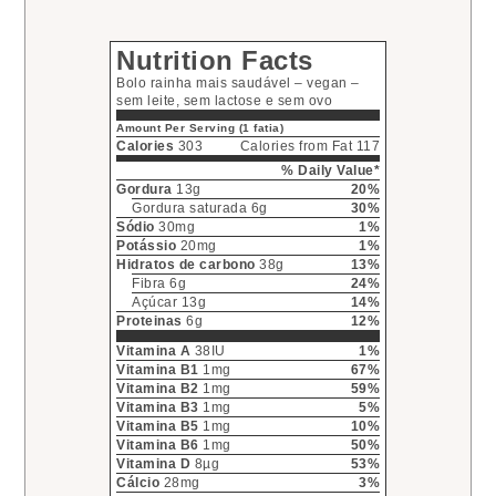
Nutrition Facts
Bolo rainha mais saudável – vegan –
sem leite, sem lactose e sem ovo
Amount Per Serving (1 fatia)
Calories
303
Calories from Fat 117
% Daily Value*
Gordura
13g
20%
Gordura saturada 6g
30%
Sódio
30mg
1%
Potássio
20mg
1%
Hidratos de carbono
38g
13%
Fibra 6g
24%
Açúcar 13g
14%
Proteinas
6g
12%
Vitamina A
38IU
1%
Vitamina B1
1mg
67%
Vitamina B2
1mg
59%
Vitamina B3
1mg
5%
Vitamina B5
1mg
10%
Vitamina B6
1mg
50%
Vitamina D
8µg
53%
Cálcio
28mg
3%