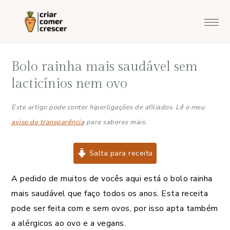
Saltar
Skip
Saltar
Saltar
para
to
para
para
o
main
a
o
menu
content
barra
rodapé
Bolo rainha mais saudável sem
principal
lateral
principal
lacticínios nem ovo
Este artigo pode conter hiperligações de afiliados. Lê o meu
aviso de transparência
para saberes mais.
Salta para receita
A pedido de muitos de vocês aqui está o bolo rainha
mais saudável que faço todos os anos. Esta receita
pode ser feita com e sem ovos, por isso apta também
a alérgicos ao ovo e a vegans.