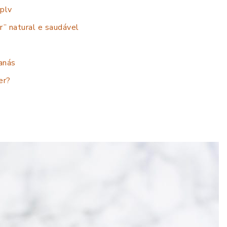
plv
r” natural e saudável
anás
er?