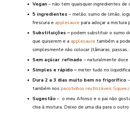
Vegan
– não tem quaisquer ingredientes de 
5 ingredientes
– melão, sumo de limão, iogu
frescura e
applesauce
para adoçar a mistura 
Substituições –
podem substituir o sumo de 
que quiserem e a
applesauce
também a podem
simplesmente não colocar (tâmaras, passas,
Sem açúcar refinado
– naturalmente doce 
Simples e rápido –
meter tudo no liquidific
Dura 2 a 3 dias muito bem no frigorífico
–
também nos
pacotinhos reutilizáveis Squeez
Sugestão
– o meu Afonso e o pai não gost
chia à mistura. Deixo de uma dia para o out