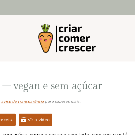
 – vegan e sem açúcar
u
aviso de transparência
para saberes mais.
receita
Vê o vídeo
 sem açúcar, vegan e por isso sem leite, sem soja e está