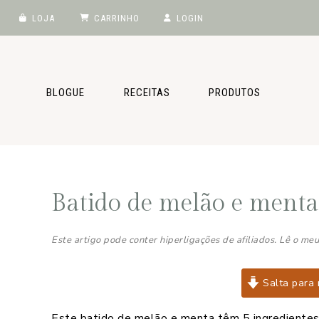
LOJA
CARRINHO
LOGIN
Saltar
Skip
Saltar
Saltar
para
to
para
para
o
main
a
o
BLOGUE
RECEITAS
PRODUTOS
menu
content
barra
rodapé
principal
lateral
principal
Batido de melão e menta
Este artigo pode conter hiperligações de afiliados. Lê o me
Salta para 
Este batido de melão e menta têm 5 ingredientes,