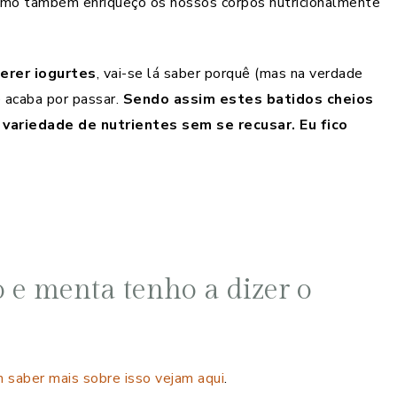
omo também enriqueço os nossos corpos nutricionalmente
erer iogurtes
, vai-se lá saber porquê (mas na verdade
e acaba por passar.
Sendo assim estes batidos cheios
variedade de nutrientes sem se recusar. Eu fico
o e menta tenho a dizer o
 saber mais sobre isso vejam aqui
.