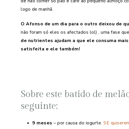
de não comer só pão e café ao pequeno almoço c
logo de manhã.
O Afonso de um dia para o outro deixou de qu
não foram só eles os afectados lol) , uma fase qu
de nutrientes ajudam a que ele consuma mais 
satisfeita e ele também!
Sobre este batido de melã
seguinte:
9 meses
– por causa do iogurte.
SE quiserem