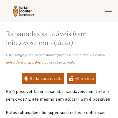
Saltar
Skip
Saltar
Saltar
para
to
para
para
o
main
a
o
menu
content
barra
rodapé
Rabanadas saudáveis (sem
principal
lateral
principal
leite,ovos,nem açúcar)
Este artigo pode conter hiperligações de afiliados. Lê o meu
aviso de transparência
para saberes mais.
Salta para receita
Vê o vídeo
Se é possível fazer rabanadas saudáveis sem leite e
sem ovos? E até mesmo sem açúcar? Sim é possível!
Estas rabanadas são super suculentas e deliciosas