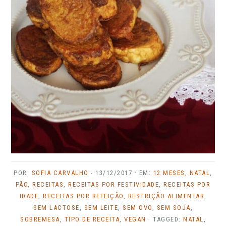
POR:
SOFIA CARVALHO
-
13/12/2017
· EM:
12 MESES
,
NATAL
,
PÃO
,
RECEITAS
,
RECEITAS POR FESTIVIDADE
,
RECEITAS POR
IDADE
,
RECEITAS POR REFEIÇÃO
,
RESTRIÇÃO ALIMENTAR
,
SEM LACTOSE
,
SEM LEITE
,
SEM OVO
,
SEM SOJA
,
SOBREMESA
,
TIPO DE RECEITA
,
VEGAN
· TAGGED:
NATAL
,