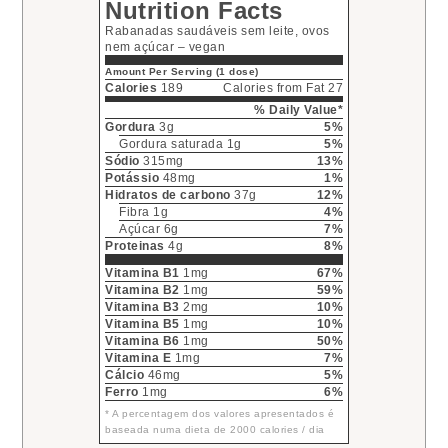
Nutrition Facts
Rabanadas saudáveis sem leite, ovos
nem açúcar – vegan
Amount Per Serving (1 dose)
Calories
189
Calories from Fat 27
% Daily Value*
Gordura
3g
5%
Gordura saturada 1g
5%
Sódio
315mg
13%
Potássio
48mg
1%
Hidratos de carbono
37g
12%
Fibra 1g
4%
Açúcar 6g
7%
Proteinas
4g
8%
Vitamina B1
1mg
67%
Vitamina B2
1mg
59%
Vitamina B3
2mg
10%
Vitamina B5
1mg
10%
Vitamina B6
1mg
50%
Vitamina E
1mg
7%
Cálcio
46mg
5%
Ferro
1mg
6%
* A percentagem dos valores apresentados é
baseada numa dieta de 2000 calories / dia