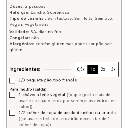
Doses:
2
pessoas
Refeição:
Lanche, Sobremesa
Tipo de cozinha :
Sem lactose, Sem leite, Sem ovo,
Vegan, Vegetariana
Validade:
3/4 dias no frio
Congelar:
não
Alergénios:
contêm glúten mas pode usar pão sem
glúten
Ingredientes:
0,5x
1x
2x
3x
1/3
baguete pão tipo francês
Para molho (calda)
1
chávena
leite vegetal
((o que gosto mais de
usar é de caju e arroz por serem mais neutros em
sabor))
1/2
colher de sopa
de amido de milho ou araruta
((se usarem leite de arroz irão necessitar de 1
colher de sopa))