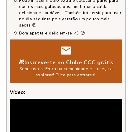
Podem fazer molho extra e colocar à parte para
que os mais gulosos possam ter uma calda
deliciosa e saudável . Também irá servir para usar
no dia seguinte pois estarão um pouco mais
secas 😉
Bom apetite e deliciem-se <3 🙂
🎁Inscreve-te no Clube CCC grátis
Sem custos. Entra na comunidade e começa a
explorar!
Clica para entrares!
.
Vídeo: