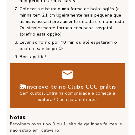
não perder o ar das claras.
Colocar a mistura numa forma de bolo inglês (a
minha tem 21 cm ligeiramente mais pequena que
as mais usuais) previamente untada e enfarinhada.
Ou simplesmente forrada com papel vegetal
(prefiro esta opção)
Levar ao forno por 40 min ou até espetarem o
palito e sair limpo 😉
Bom apetite!
🎁Inscreve-te no Clube CCC grátis
Sem custos. Entra na comunidade e começa a
explorar!
Clica para entrares!
.
Notas:
Escolham ovos tipo 0 ou 1, são de galinhas felizes e
não estão em cativeiro.