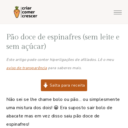
Saltar
Skip
Saltar
Saltar
para
to
para
para
o
main
a
o
menu
content
barra
rodapé
Pão doce de espinafres (sem leite e
principal
lateral
principal
sem açúcar)
Este artigo pode conter hiperligações de afiliados. Lê o meu
aviso de transparência
para saberes mais.
Salta para receita
Não sei se lhe chame bolo ou pão… ou simplesmente
uma mistura dos dois! 😀 Era suposto sair bolo de
abacate mas em vez disso saiu pão doce de
espinafres!