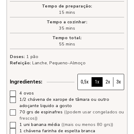
Tempo de preparação:
15
mins
Tempo a cozinhar:
35
mins
Tempo total:
55
mins
Doses:
1
pão
Refeição:
Lanche, Pequeno-Almoço
Ingredientes:
0,5x
1x
2x
3x
4
ovos
1/2
chávena
de xarope de tâmara ou outro
adoçante liquido a gosto
70
grs
de espinafres
((podem usar congelados ou
frescos))
1
uni
banana média
((mais ou menos 80 grs))
1
chávena
farinha de espelta branca