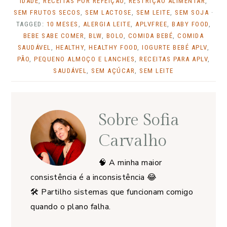
IDADE
,
RECEITAS POR REFEIÇÃO
,
RESTRIÇÃO ALIMENTAR
,
SEM FRUTOS SECOS
,
SEM LACTOSE
,
SEM LEITE
,
SEM SOJA
·
TAGGED:
10 MESES
,
ALERGIA LEITE
,
APLVFREE
,
BABY FOOD
,
BEBE SABE COMER
,
BLW
,
BOLO
,
COMIDA BEBÉ
,
COMIDA
SAUDÁVEL
,
HEALTHY
,
HEALTHY FOOD
,
IOGURTE BEBÉ APLV
,
PÃO
,
PEQUENO ALMOÇO E LANCHES
,
RECEITAS PARA APLV
,
SAUDÁVEL
,
SEM AÇÚCAR
,
SEM LEITE
Sobre
Sofia
Carvalho
🧠 A minha maior
consistência é a inconsistência 😂
🛠️ Partilho sistemas que funcionam comigo
quando o plano falha.