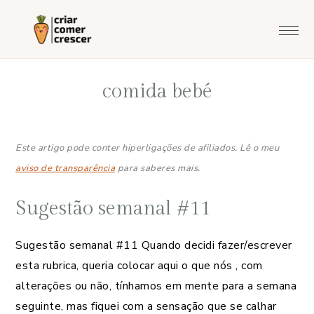
Saltar
Skip
Saltar
Saltar
para
to
para
para
o
main
a
o
menu
content
barra
rodapé
comida bebé
principal
lateral
principal
Este artigo pode conter hiperligações de afiliados. Lê o meu
aviso de transparência
para saberes mais.
Sugestão semanal #11
Sugestão semanal #11 Quando decidi fazer/escrever
esta rubrica, queria colocar aqui o que nós , com
alterações ou não, tínhamos em mente para a semana
seguinte, mas fiquei com a sensação que se calhar