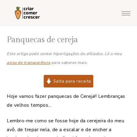
Saltar
Skip
Saltar
Saltar
para
to
para
para
o
main
a
o
menu
content
barra
rodapé
Panquecas de cereja
principal
lateral
principal
Este artigo pode conter hiperligações de afiliados. Lê o meu
aviso de transparência
para saberes mais.
Salta para receita
Hoje vamos fazer panquecas de Cereja!! Lembranças
de velhos tempos…
Lembro-me como se fosse hoje da cerejeira do meu
avô, de trepar nela, de a escalar e de encher a