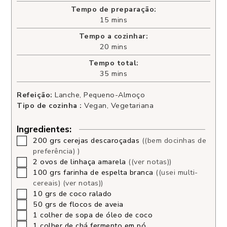
Tempo de preparação:
15
mins
Tempo a cozinhar:
20
mins
Tempo total:
35
mins
Refeição:
Lanche, Pequeno-Almoço
Tipo de cozinha :
Vegan, Vegetariana
Ingredientes:
200
grs
cerejas descaroçadas
((bem docinhas de
preferência) )
2
ovos de linhaça amarela
((ver notas))
100
grs
farinha de espelta branca
((usei multi-
cereais) (ver notas))
10
grs
de coco ralado
50
grs
de flocos de aveia
1
colher de sopa
de óleo de coco
1
colher de chá
fermento em pó