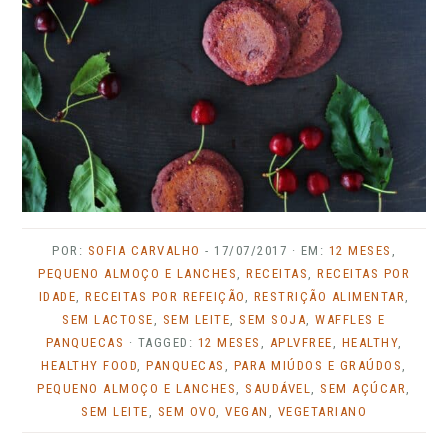
POR:
SOFIA CARVALHO
-
17/07/2017
· EM:
12 MESES
,
PEQUENO ALMOÇO E LANCHES
,
RECEITAS
,
RECEITAS POR
IDADE
,
RECEITAS POR REFEIÇÃO
,
RESTRIÇÃO ALIMENTAR
,
SEM LACTOSE
,
SEM LEITE
,
SEM SOJA
,
WAFFLES E
PANQUECAS
· TAGGED:
12 MESES
,
APLVFREE
,
HEALTHY
,
HEALTHY FOOD
,
PANQUECAS
,
PARA MIÚDOS E GRAÚDOS
,
PEQUENO ALMOÇO E LANCHES
,
SAUDÁVEL
,
SEM AÇÚCAR
,
SEM LEITE
,
SEM OVO
,
VEGAN
,
VEGETARIANO