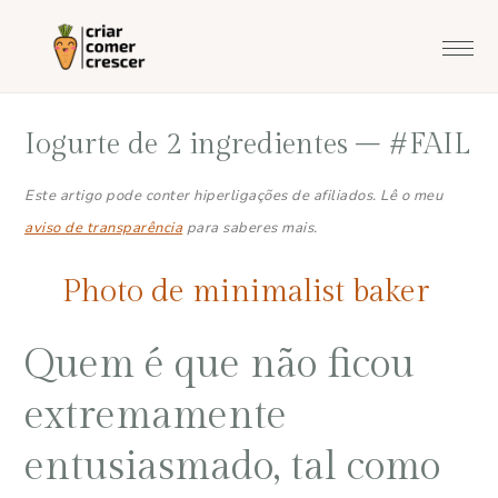
Saltar
Skip
Saltar
Saltar
para
to
para
para
o
main
a
o
menu
content
barra
rodapé
Iogurte de 2 ingredientes – #FAIL
principal
lateral
principal
Este artigo pode conter hiperligações de afiliados. Lê o meu
aviso de transparência
para saberes mais.
Photo de minimalist baker
Quem é que não ficou
extremamente
entusiasmado, tal como