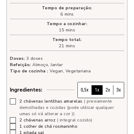
Tempo de preparação:
6
mins
Tempo a cozinhar:
15
mins
Tempo total:
21
mins
Doses:
3
doses
Refeição:
Almoço, Jantar
Tipo de cozinha :
Vegan, Vegetariana
Ingredientes:
0,5x
1x
2x
3x
2
chávenas
lentilhas amarelas
( previamente
demolhadas e cozidas (pode utilizar qualquer
umas só irá alterar a cor ))
2
chávenas
arroz
( integral cozido)
1
colher de chá
rosmaninho
1
pitada
sal