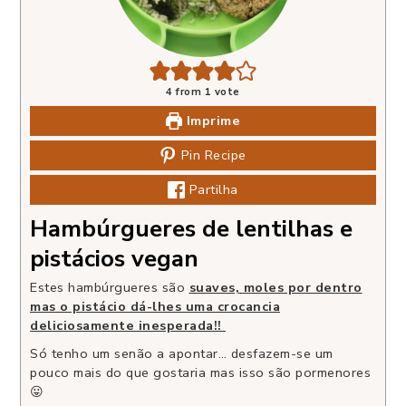
4
from 1 vote
Imprime
Pin Recipe
Partilha
Hambúrgueres de lentilhas e
pistácios vegan
Estes hambúrgueres são
suaves, moles por dentro
mas o pistácio dá-lhes uma crocancia
deliciosamente inesperada!!
Só tenho um senão a apontar… desfazem-se um
pouco mais do que gostaria mas isso são pormenores
😛