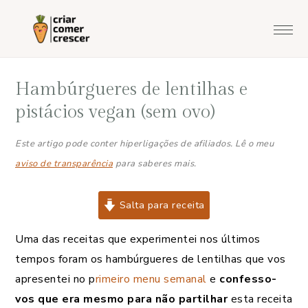
Saltar
Skip
Saltar
Saltar
para
to
para
para
o
main
a
o
menu
content
barra
rodapé
Hambúrgueres de lentilhas e
principal
lateral
principal
pistácios vegan (sem ovo)
Este artigo pode conter hiperligações de afiliados. Lê o meu
aviso de transparência
para saberes mais.
Salta para receita
Uma das receitas que experimentei nos últimos
tempos foram os hambúrgueres de lentilhas que vos
apresentei no p
rimeiro menu semanal
e
confesso-
vos que era mesmo para não partilhar
esta receita