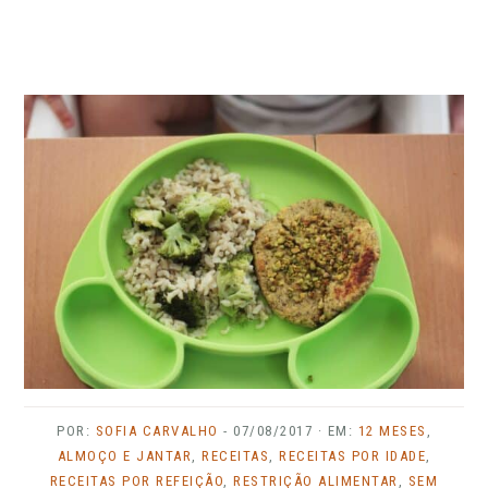
POR:
SOFIA CARVALHO
-
07/08/2017
· EM:
12 MESES
,
ALMOÇO E JANTAR
,
RECEITAS
,
RECEITAS POR IDADE
,
RECEITAS POR REFEIÇÃO
,
RESTRIÇÃO ALIMENTAR
,
SEM