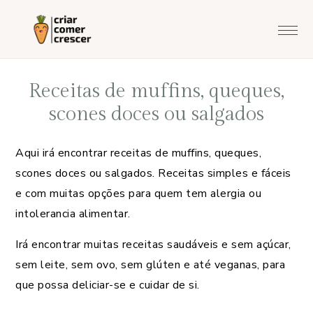
Saltar
Skip
Saltar
para
to
para
o
main
o
menu
content
rodapé
Receitas de muffins, queques,
principal
scones doces ou salgados
Aqui irá encontrar receitas de muffins, queques,
scones doces ou salgados. Receitas simples e fáceis
e com muitas opções para quem tem alergia ou
intolerancia alimentar.
Irá encontrar muitas receitas saudáveis e sem açúcar,
sem leite, sem ovo, sem glúten e até veganas, para
que possa deliciar-se e cuidar de si.