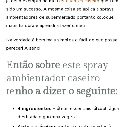
já dei o exemplo do meu
esfoliantes caseiro
que tem
sido um sucesso. A mesma coisa se aplica a sprays
ambientadores de supermercado portanto coloquei
mãos há obra e aprendi a fazer o meu.
Na verdade é bem mais simples e fácil do que possa
parecer! A sério!
E
ntão sobre
este spray
ambientador caseiro
te
nho a dizer o seguinte:
4 ingredientes –
óleos essenciais, álcool, água
destilada e glicerina vegetal.
Apto a alérgicos ao leite
e intolerantes à