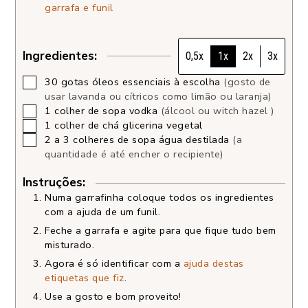
garrafa e funil
Ingredientes:
0,5x
1x
2x
3x
30
gotas
óleos essenciais à escolha
(gosto de
usar lavanda ou cítricos como limão ou laranja)
1
colher de sopa
vodka
(álcool ou witch hazel )
1
colher de chá
glicerina vegetal
2 a 3
colheres de sopa
água destilada
(a
quantidade é até encher o recipiente)
Instruções:
Numa garrafinha coloque todos os ingredientes
com a ajuda de um funil.
Feche a garrafa e agite para que fique tudo bem
misturado.
Agora é só identificar com a
ajuda destas
etiquetas que fiz
.
Use a gosto e bom proveito!