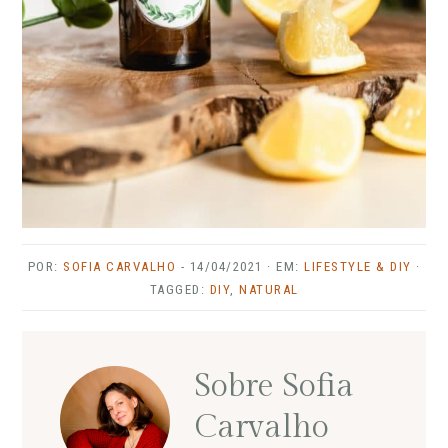
POR:
SOFIA CARVALHO
-
14/04/2021
· EM:
LIFESTYLE & DIY
·
TAGGED:
DIY
,
NATURAL
Sobre
Sofia
Carvalho