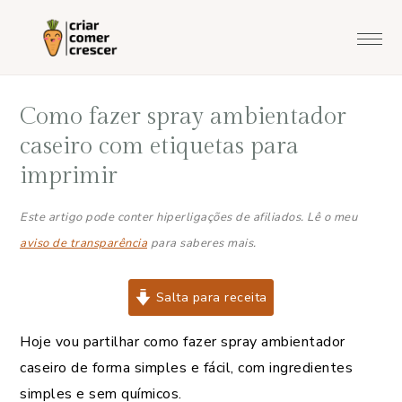
Saltar
Skip
Saltar
Saltar
para
to
para
para
o
main
a
o
menu
content
barra
rodapé
Como fazer spray ambientador
principal
lateral
principal
caseiro com etiquetas para
imprimir
Este artigo pode conter hiperligações de afiliados. Lê o meu
aviso de transparência
para saberes mais.
Salta para receita
Hoje vou partilhar como fazer spray ambientador
caseiro de forma simples e fácil, com ingredientes
simples e sem químicos.